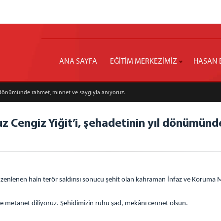
ANA SAYFA
EĞİTİM MERKEZİMİZ
HASAN E
l dönümünde rahmet, minnet ve saygıyla anıyoruz.
Cengiz Yiğit’i, şehadetinin yıl dönümünd
düzenlenen hain terör saldırısı sonucu şehit olan kahraman İnfaz ve Korum
r ve metanet diliyoruz. Şehidimizin ruhu şad, mekânı cennet olsun.