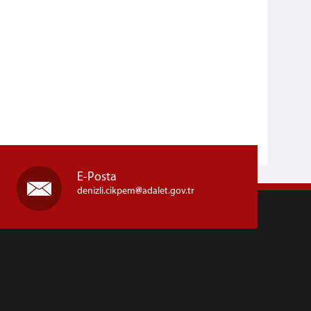
E-Posta
denizli.cikpem
adalet.gov.tr