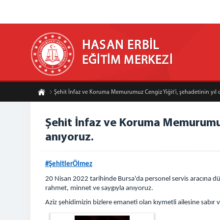
HASAN ERBİL
EĞİTİM MERKEZİ
Şehit İnfaz ve Koruma Memurumuz Cengiz Yiğit’i, şehadetinin yı
Şehit İnfaz ve Koruma Memurumuz 
anıyoruz.
#ŞehitlerÖlmez
20 Nisan 2022 tarihinde Bursa'da personel servis aracına 
rahmet, minnet ve saygıyla anıyoruz.
Aziz şehidimizin bizlere emaneti olan kıymetli ailesine sabı