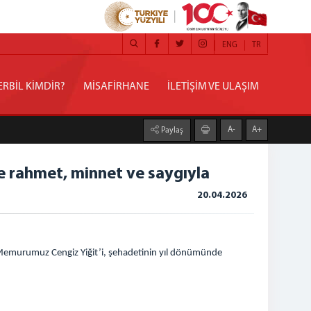
ENG
TR
RBİL KİMDİR?
MİSAFİRHANE
İLETİŞİM VE ULAŞIM
A-
A+
Paylaş
e rahmet, minnet ve saygıyla
20.04.2026
a Memurumuz Cengiz Yiğit’i, şehadetinin yıl dönümünde