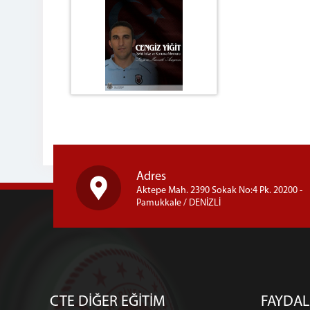
Adres
Aktepe Mah. 2390 Sokak No:4 Pk. 20200 -
Pamukkale / DENİZLİ
CTE DİĞER EĞİTİM
FAYDAL