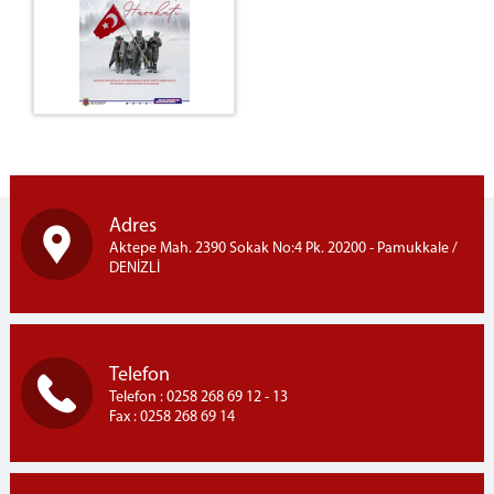
Bürosu
İdarî ve Malî İşler Bürosu
Bilgi İşlem, İstatistik, Arşiv ve Dokümantasyon
Bürosu
Öğrenci İşleri Bürosu
Araştırma ve Geliştirme (AR-GE) Bürosu
Güvenlik Bürosu
Resim Galerisi
Adres
Aktepe Mah. 2390 Sokak No:4 Pk. 20200 - Pamukkale /
Sosyal Faaliyetler
DENİZLİ
Eğitimlerden Kareler
HASAN ERBİL KİMDİR?
MİSAFİRHANE
Telefon
Telefon : 0258 268 69 12 - 13
İLETİŞİM VE ULAŞIM
Fax : 0258 268 69 14