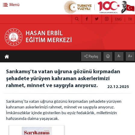
Menü
ENG
TR
HASAN ERBİL EĞİTİM MERKEZİ
HASAN ERBİL
EĞİTİM MERKEZİ
ANA SAYFA
A-
A+
Paylaş
EĞİTİM MERKEZİMİZ
Eğitim Merkezimizin Tanıtımı
Sarıkamış’ta vatan uğruna gözünü kırpmadan
şehadete yürüyen kahraman askerlerimizi
Başkan
rahmet, minnet ve saygıyla anıyoruz.
22.12.2025
Yönetim
Şube Müdürü
Sarıkamış’ta vatan uğruna gözünü kırpmadan şehadete yürüyen
Öğretim Görevlileri
kahraman askerlerimizi rahmet, minnet ve saygıyla anıyoruz.
Bürolar
İmkânsızlıklar içinde gösterilen bu eşsiz fedakârlık, milletimizin
hafızasında daima yaşayacak.
Program Geliştirme, Ölçme ve Değerlendirme
Bürosu
Sağlık, Psiko-Sosyal Hizmetler ve Krize Müdahale