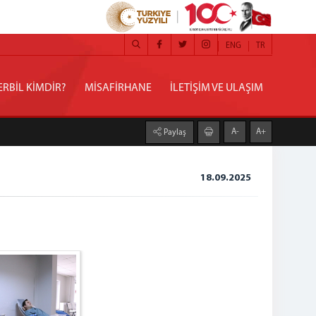
ENG
TR
RBİL KİMDİR?
MİSAFİRHANE
İLETİŞİM VE ULAŞIM
A-
A+
Paylaş
18.09.2025