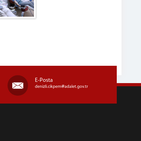
E-Posta
denizli.cikpem
adalet.gov.tr