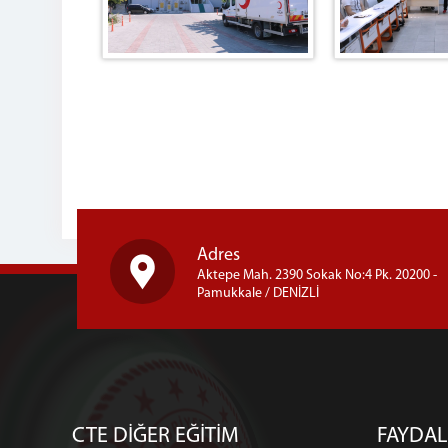
Adres
Aktepe Mah. 2390 Sokak No:4 Pk. 20200 -
Pamukkale / DENİZLİ
CTE DİĞER EĞİTİM
FAYDAL