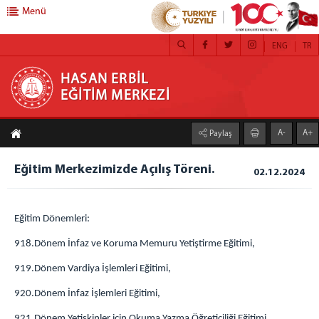
Menü
ENG
TR
HASAN ERBİL EĞİTİM MERKEZİ
HASAN ERBİL
EĞİTİM MERKEZİ
ANA SAYFA
A-
A+
Paylaş
EĞİTİM MERKEZİMİZ
Eğitim Merkezimizin Tanıtımı
Eğitim Merkezimizde Açılış Töreni.
02.12.2024
Başkan
Yönetim
Eğitim Dönemleri:
Şube Müdürü
918.Dönem İnfaz ve Koruma Memuru Yetiştirme Eğitimi,
Öğretim Görevlileri
Bürolar
919.Dönem Vardiya İşlemleri Eğitimi,
Program Geliştirme, Ölçme ve Değerlendirme
920.Dönem İnfaz İşlemleri Eğitimi,
Bürosu
921.Dönem Yetişkinler için Okuma Yazma Öğreticiliği Eğitimi,
Sağlık, Psiko-Sosyal Hizmetler ve Krize Müdahale