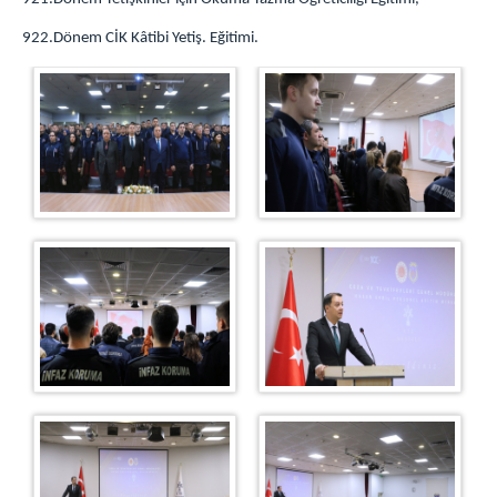
Bürosu
922.Dönem CİK Kâtibi Yetiş. Eğitimi.
İdarî ve Malî İşler Bürosu
Bilgi İşlem, İstatistik, Arşiv ve Dokümantasyon
Bürosu
Öğrenci İşleri Bürosu
Araştırma ve Geliştirme (AR-GE) Bürosu
Güvenlik Bürosu
Resim Galerisi
Sosyal Faaliyetler
Eğitimlerden Kareler
HASAN ERBİL KİMDİR?
MİSAFİRHANE
İLETİŞİM VE ULAŞIM